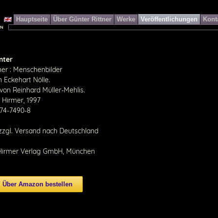
Hauptseite
Über Günter Rittner
Werke
Veröffentlichungen
Kont
EN
nter
ner : Menschenbilder
 Eckehart Nölle.
von Reinhard Müller-Mehlis.
 Hirmer, 1997
774-7490-8
zzgl. Versand nach Deutschland
 Hirmer Verlag GmbH, München
Über Amazon bestellen